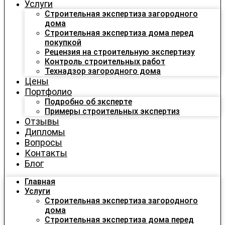
Услуги
Строительная экспертиза загородного
дома
Строительная экспертиза дома перед
покупкой
Рецензия на строительную экспертизу
Контроль строительных работ
Технадзор загородного дома
Цены
Портфолио
Подробно об зксперте
Примеры строительных экспертиз
Отзывы
Дипломы
Вопросы
Контакты
Блог
Главная
Услуги
Строительная экспертиза загородного
дома
Строительная экспертиза дома перед